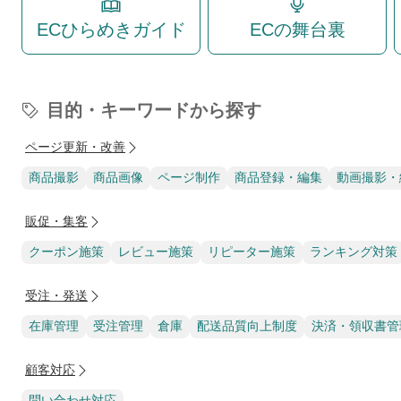
ECひらめきガイド
ECの舞台裏
目的・キーワードから探す
ページ更新・改善
商品撮影
商品画像
ページ制作
商品登録・編集
動画撮影・
販促・集客
クーポン施策
レビュー施策
リピーター施策
ランキング対策
受注・発送
在庫管理
受注管理
倉庫
配送品質向上制度
決済・領収書管
顧客対応
問い合わせ対応