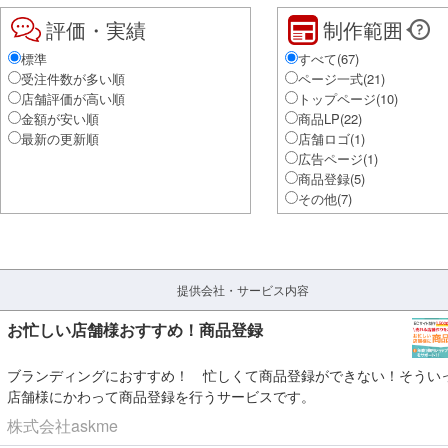
評価・実績
制作範囲
標準
すべて(
67
)
受注件数が多い順
ページ一式
(
21
)
店舗評価が高い順
トップページ
(
10
)
金額が安い順
商品LP
(
22
)
最新の更新順
店舗ロゴ
(
1
)
広告ページ
(
1
)
商品登録
(
5
)
その他
(
7
)
提供会社・サービス内容
お忙しい店舗様おすすめ！商品登録
ブランディングにおすすめ！
忙しくて商品登録ができない！そうい
店舗様にかわって商品登録を行うサービスです。
株式会社askme