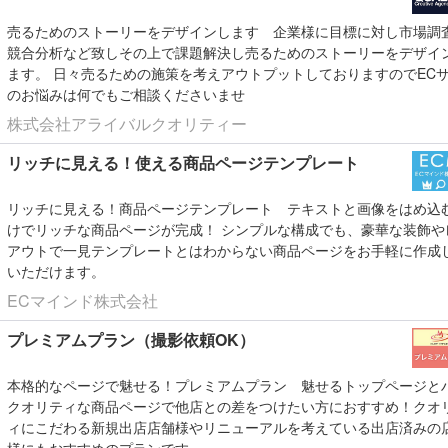
売るためのストーリーをデザインします
企業様に目標に対し市場調
競合分析など致しその上で課題解決し売るためのストーリーをデザイ
ます。 日々売るための施策を考えアウトプットしておりますのでEC
のお悩みは何でもご相談くださいませ
株式会社アライバルクオリティー
リッチに見える！使える商品ページテンプレート
リッチに見える！商品ページテンプレート
テキストと画像をはめ込
けでリッチな商品ページが完成！ シンプルな構成でも、豪華な装飾や
アウトで一見テンプレートとはわからない商品ページをお手軽に作成
いただけます。
ECマインド株式会社
プレミアムプラン（撮影依頼OK）
本格的なページで魅せる！プレミアムプラン
魅せるトップページと
クオリティな商品ページで他店との差をつけたい方におすすめ！クオ
ィにこだわる新規出店店舗様やリニューアルを考えている出店済みの
様にもおすすめのプランです。