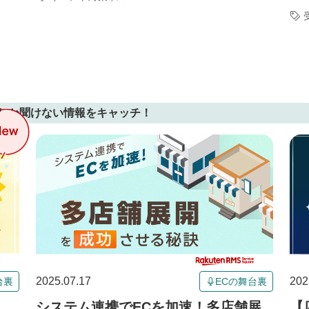
しか聞けない情報をキャッチ！
2025.07.17
202
台裏
ECの舞台裏
？
システム連携でECを加速！多店舗展
【