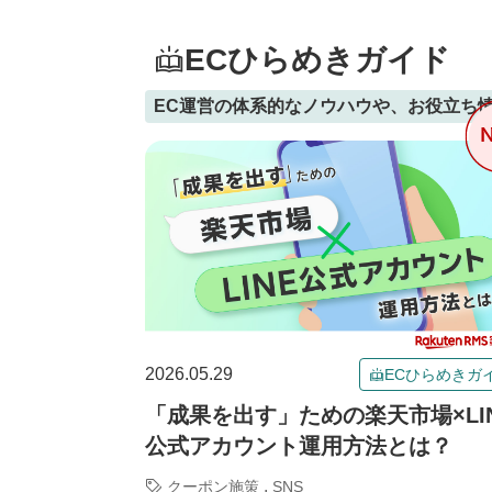
ECひらめきガイド
EC運営の体系的なノウハウや、お役立ち
2026.05.29
ECひらめきガ
「成果を出す」ための楽天市場×LI
公式アカウント運用方法とは？
,
クーポン施策
SNS