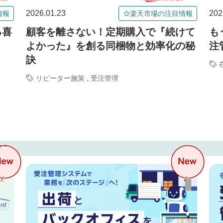
2026.01.23
202
情報
楽天市場の注目情報
る喜
顧客を離さない！定期購入で『続けて
も
よかった』を創る同梱物と効率化の秘
注
訣
,
リピーター施策
受注管理
中！