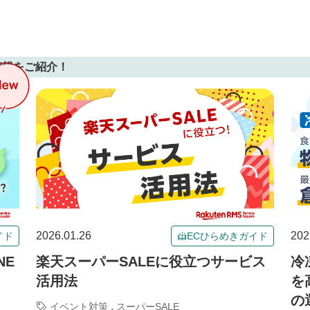
情報をご紹介！
2026.01.26
202
イド
ECひらめきガイド
NE
楽天スーパーSALEに役立つサービス
冷
活用法
を
の
,
イベント対策
スーパーSALE