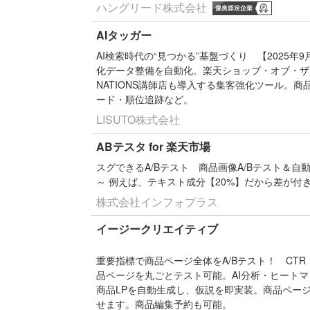
ハングリード株式会社
AIタッガー
AI検索時代の“見つかる”基盤づくり
【2025年9
化データ整備を自動化。楽天ショップ・オブ・ザ
NATIONS講師店も導入する集客強化ツール。
ード・順位追跡など。
LISUTO株式会社
ABテスタ for 楽天市場
スグできるA/Bテスト
商品画像A/Bテスト＆自動
～ 例えば、テキスト成分【20%】だから差が付
株式会社インフォプラス
イージークリエイティブ
重要指標で商品ページ全体をA/Bテスト！
CTR
品ページを丸ごとテスト可能。AI分析・ヒートマ
商品LPを自動生成し、仮説を即実装。商品ペー
せます。商品編集予約も可能。