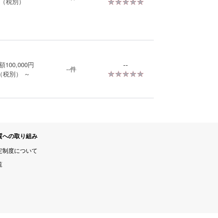
★★★★★
★★★★★
（税別）
--
額
100,000
円
--
件
★★★★★
★★★★★
（税別）
～
質への取り組み
定制度について
覧