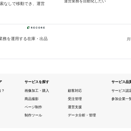
運営業務を自動化したい
索なしで移動でき、運営
C業務を運用する在庫・出品
月
ア
サービスを探す
サービス品
は？
画像加工・購入
顧客対応
サービス認
商品撮影
受注管理
参加企業一
ページ制作
運営支援
制作ツール
データ分析・管理