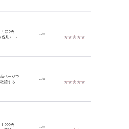
月額
0
円
--
--
件
★★★★★
★★★★★
（税別）
～
製品ページで
--
--
件
★★★★★
★★★★★
確認する
1,000
円
--
--
件