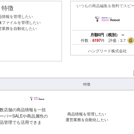
いつもの商品編集を無料でスピー.
特徴
品情報を管理したい
像ファイルを管理したい
営業務を自動化したい
月額
0
円（税別）
～
件数：
6197
件 評価：
3.7
ハングリード株式会社
特徴
数店舗の商品情報を一括
商品情報を管理したい
パーSALEや商品属性の
運営業務を自動化したい
品管理でも活用できま