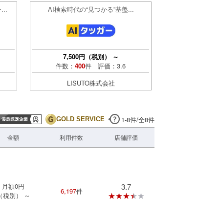
..
AI検索時代の“見つかる”基盤...
7,500
円（税別）
～
件数：
400
件 評価：
3.6
LISUTO株式会社
1
-
8
件/全
8
件
GOLD SERVICE
金額
利用件数
店舗評価
月額
0
円
3.7
6,197
件
★★★★★
★★★★★
（税別）
～