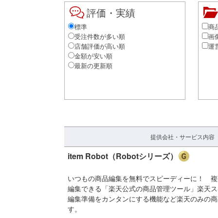
評価・実績
標準
商
受注件数が多い順
画
店舗評価が高い順
運
金額が安い順
最新の更新順
提供会社・サービス内容
item Robot（Robotシリーズ）
いつもの商品編集を無料でスピーディーに！
複
編集できる「楽天公式の商品管理ツール」楽天スー
編集準備をカンタンにする機能など楽天のみの商
す。