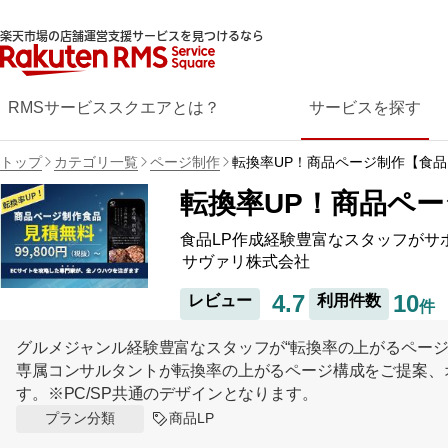
楽天市場の店舗運営支援サービスを見つけるなら
RMSサービススクエアとは？
サービスを探す
トップ
カテゴリ一覧
ページ制作
転換率UP！商品ページ制作【食品
転換率UP！商品ペ
食品LP作成経験豊富なスタッフがサ
サヴァリ株式会社
4.7
10
レビュー
利用件数
件
グルメジャンル経験豊富なスタッフが“転換率の上がるページ
専属コンサルタントが転換率の上がるページ構成をご提案、
す。※PC/SP共通のデザインとなります。
商品LP
プラン分類