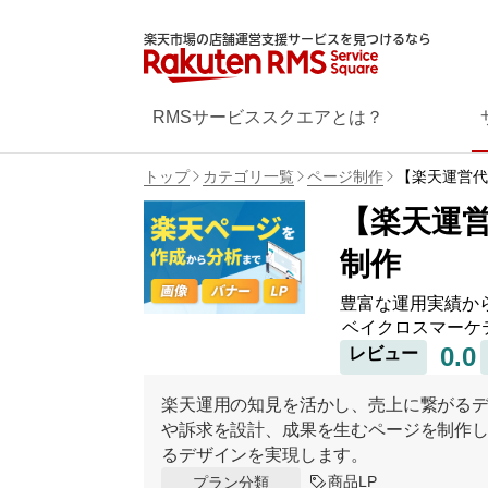
楽天市場の店舗運営支援サービスを見つけるなら
RMSサービススクエアとは？
トップ
カテゴリ一覧
ページ制作
【楽天運営代
【楽天運営
制作
豊富な運用実績か
ベイクロスマーケ
0.0
レビュー
楽天運用の知見を活かし、売上に繋がる
や訴求を設計、成果を生むページを制作
るデザインを実現します。
商品LP
プラン分類