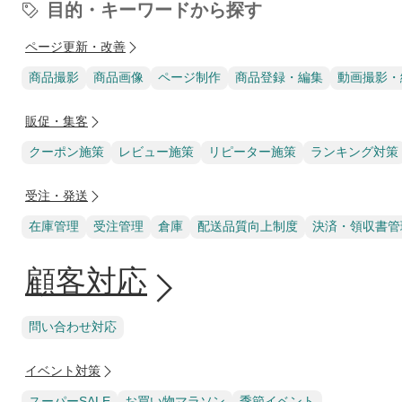
目的・キーワードから探す
ページ更新・改善
商品撮影
商品画像
ページ制作
商品登録・編集
動画撮影・
販促・集客
クーポン施策
レビュー施策
リピーター施策
ランキング対策
受注・発送
在庫管理
受注管理
倉庫
配送品質向上制度
決済・領収書管
顧客対応
問い合わせ対応
イベント対策
スーパーSALE
お買い物マラソン
季節イベント