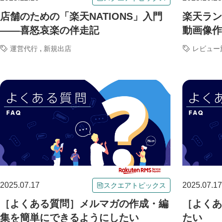
店舗のための「楽天NATIONS」入門
楽天ラン
――喜怒哀楽の伴走記
動画像作
,
運営代行
新規出店
レビュー
2025.07.17
2025.07.17
スクエアトピックス
［よくある質問］メルマガの作成・編
［よくあ
集を簡単にできるようにしたい
たい