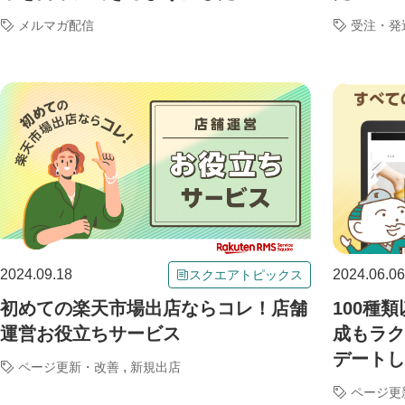
メルマガ配信
受注・発
2024.09.18
2024.06.06
スクエアトピックス
初めての楽天市場出店ならコレ！店舗
100種
運営お役立ちサービス
成もラク
デートし
,
ページ更新・改善
新規出店
ページ更