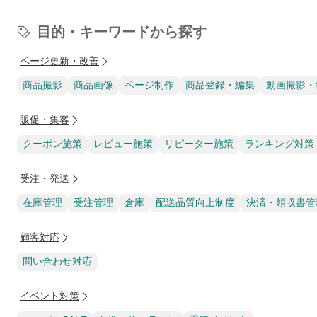
目的・キーワードから探す
ページ更新・改善
商品撮影
商品画像
ページ制作
商品登録・編集
動画撮影・
販促・集客
クーポン施策
レビュー施策
リピーター施策
ランキング対策
受注・発送
在庫管理
受注管理
倉庫
配送品質向上制度
決済・領収書管
顧客対応
問い合わせ対応
イベント対策