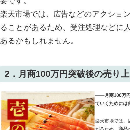
要です。
楽天市場では、広告などのアクショ
ることがあるため、受注処理などに
あるかもしれません。
2．月商100万円突破後の売り
――月商100
ていくためには
楽天市場では、
がるため、
商品