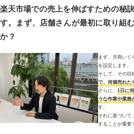
楽天市場での売上を伸ばすための秘
す。まず、店舗さんが最初に取り組
か？
まず、月商いく
を設定します。
そして、その目
で、何個売れた
さらに、
1日に
うな作業や業務
す。
それに基づいて
することが重要