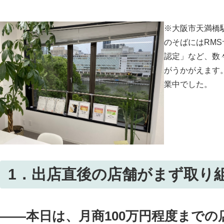
※大阪市天満橋
のそばにはRMS
認定」など、数
がうかがえます
業中でした。
1．出店直後の店舗がまず取り
――本日は、月商100万円程度まで