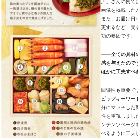
店」さんの例で
画像を掲載した
また、お届け日
更するなど、売
功の要因です。
――全ての具材
感を与えたので
ほかに工夫すべ
回遊性も重要で
ビッグキーワー
分にマッチした
性を重視しまし
ンテンツページ
べるように工夫