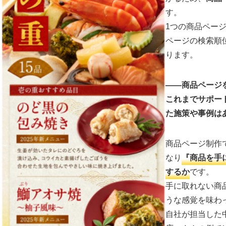
す。
1つの商品ペー
ページの検索順
ります。
――商品ページ
これまでサポー
た施策や事例は
商品ページ制作
なり
『商品を手
するか
です。
手に取れない商
うな感覚を味わ
自社が担当した