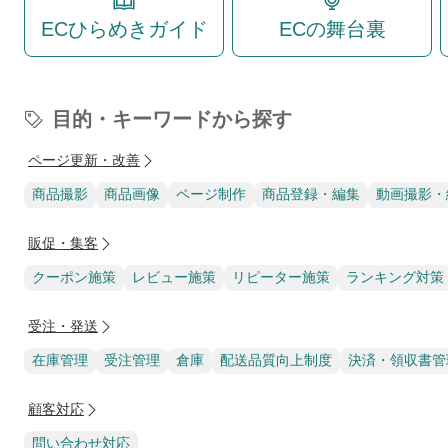
ECひらめきガイド
ECの舞台裏
目的・キーワードから探す
ページ更新・改善
商品撮影
商品画像
ページ制作
商品登録・編集
動画撮影・
販促・集客
クーポン施策
レビュー施策
リピーター施策
ランキング対策
受注・発送
在庫管理
受注管理
倉庫
配送品質向上制度
決済・領収書管
顧客対応
問い合わせ対応