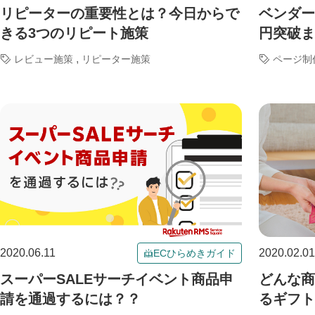
リピーターの重要性とは？今日からで
ベンダー
きる3つのリピート施策
円突破ま
,
レビュー施策
リピーター施策
ページ制
2020.06.11
2020.02.01
ECひらめきガイド
スーパーSALEサーチイベント商品申
どんな商
請を通過するには？？
るギフト