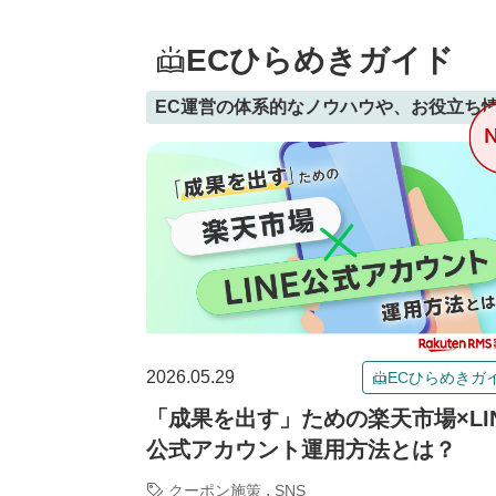
ECひらめきガイド
EC運営の体系的なノウハウや、お役立ち
2026.05.29
ECひらめきガ
「成果を出す」ための楽天市場×LI
公式アカウント運用方法とは？
,
クーポン施策
SNS