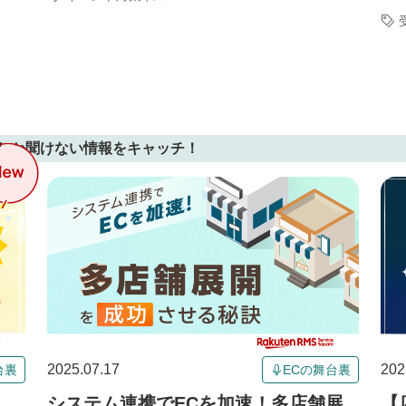
しか聞けない情報をキャッチ！
2025.07.17
202
台裏
ECの舞台裏
？
システム連携でECを加速！多店舗展
【