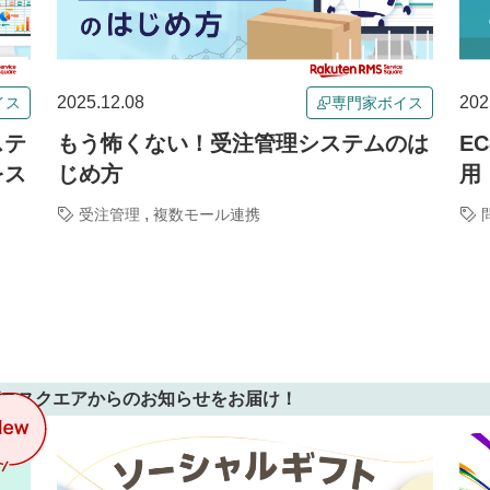
2025.12.08
202
イス
専門家ボイス
ステ
もう怖くない！受注管理システムのは
E
をス
じめ方
用
,
受注管理
複数モール連携
ビススクエアからのお知らせをお届け！