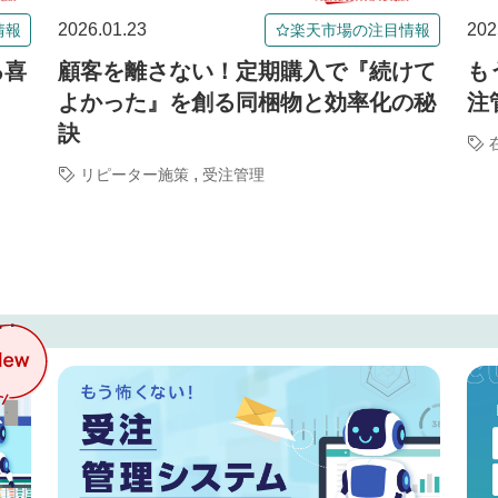
2026.01.23
202
情報
楽天市場の注目情報
る喜
顧客を離さない！定期購入で『続けて
も
よかった』を創る同梱物と効率化の秘
注
訣
,
リピーター施策
受注管理
中！